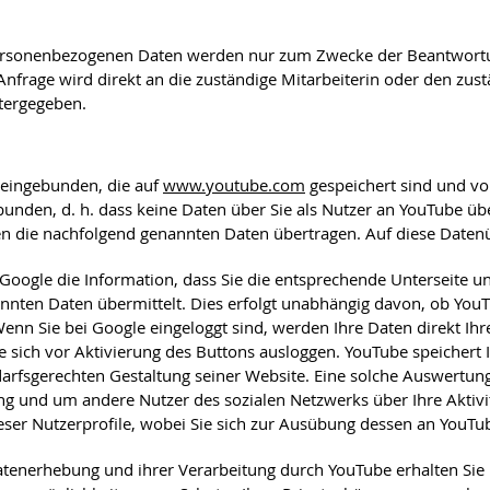
personenbezogenen Daten werden nur zum Zwecke der Beantwortun
nfrage wird direkt an die zuständige Mitarbeiterin oder den zust
itergegeben.
 eingebunden, die auf
www.youtube.com
gespeichert sind und von
unden, d. h. dass keine Daten über Sie als Nutzer an YouTube üb
den die nachfolgend genannten Daten übertragen. Auf diese Daten
/Google die Information, dass Sie die entsprechende Unterseite
nten Daten übermittelt. Dies erfolgt unabhängig davon, ob YouTub
 Wenn Sie bei Google eingeloggt sind, werden Ihre Daten direkt 
 sich vor Aktivierung des Buttons ausloggen. YouTube speichert I
sgerechten Gestaltung seiner Website. Eine solche Auswertung er
g und um andere Nutzer des sozialen Netzwerks über Ihre Aktivit
ieser Nutzerprofile, wobei Sie sich zur Ausübung dessen an YouTu
enerhebung und ihrer Verarbeitung durch YouTube erhalten Sie i